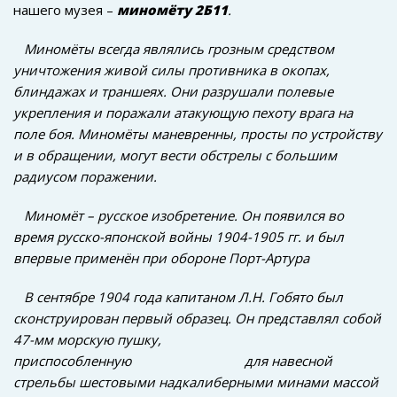
нашего музея –
миномёту
2Б11
.
Миномёты всегда являлись грозным средством
уничтожения живой силы противника в окопах,
блиндажах и траншеях. Они разрушали полевые
укрепления и поражали атакующую пехоту врага на
поле боя. Миномёты маневренны, просты по устройству
и в обращении, могут вести обстрелы с большим
радиусом поражении.
Миномёт – русское изобретение. Он появился во
время русско-японской войны 1904-1905 гг. и был
впервые применён при обороне Порт-Артура
В сентябре 1904 года капитаном Л.Н. Гобято был
сконструирован первый образец. Он представлял собой
47-мм морскую пушку,
приспособленную для навесной
стрельбы шестовыми надкалиберными минами массой