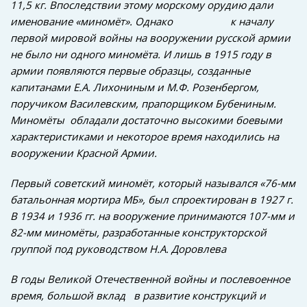
11,5 кг. Впоследствии этому морскому орудию дали
именование «миномёт». Однако к началу
первой мировой войны на вооружении русской армии
не было ни одного миномёта. И лишь в 1915 году в
армии появляются первые образцы, созданные
капитанами Е.А. Лихониным и М.Ф. Розенбергом,
поручиком Василевским, прапорщиком Бубениным.
Миномёты обладали достаточно высокими боевыми
характеристиками и некоторое время находились на
вооружении Красной Армии.
Первый советский миномёт, который назывался «76-мм
батальонная мортира МБ», был спроектирован в 1927 г.
В 1934 и 1936 гг. на вооружение принимаются 107-мм и
82-мм миномёты, разработанные конструкторской
группой под руководством Н.А. Доровлева
В годы Великой Отечественной войны и послевоенное
время, большой вклад в развитие конструкций и