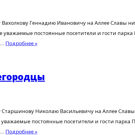
у Вахолкову Геннадию Ивановичу на Аллее Славы н
йте уважаемые постоянные посетители и гости
Герои
о…
Подробнее »
пограничники
—
Нижегородцы
егородцы
ку Старшинову Николаю Васильевичу на Аллее Слав
те уважаемые постоянные посетители и гости 
Герои
о…
Подробнее »