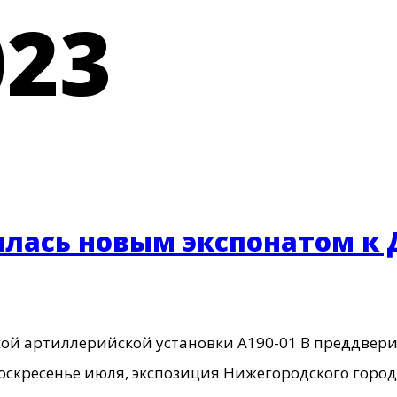
023
илась новым экспонатом к
кой артиллерийской установки А190-01 В преддвер
есенье июля, экспозиция Нижегородского городс