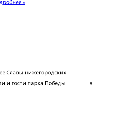
Экспозиция
дробнее »
музея
пополнилась
новым
экспонатом
к
Дню
ее Славы нижегородских
ВМФ
тители и гости парка Победы в