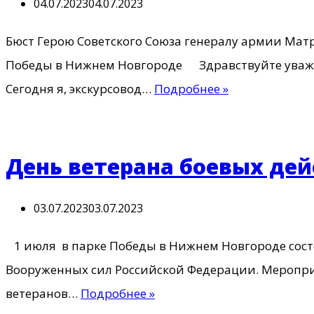
04.07.2023
04.07.2023
Бюст Герою Советского Союза генералу армии Мат
Победы в Нижнем Новгороде Здравствуйте ува
Герой
Сегодня я, экскурсовод…
Подробнее »
Советского
Союза
Матросов
День ветерана боевых дей
В.А.
03.07.2023
03.07.2023
1 июля в парке Победы в Нижнем Новгороде сост
Вооруженных сил Российской Федерации. Мероприя
День
ветеранов…
Подробнее »