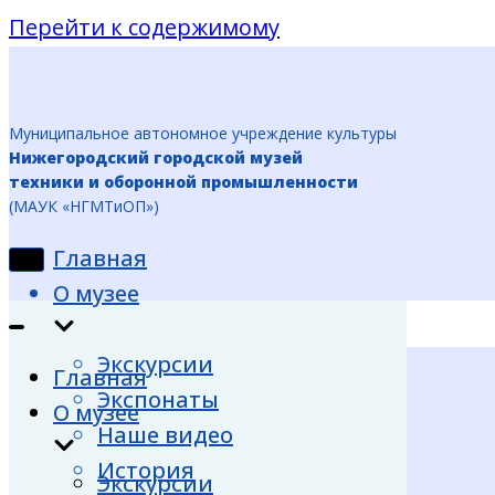
Перейти к содержимому
Муниципальное автономное учреждение культуры
Нижегородский городской музей
техники и оборонной промышленности
(МАУК «НГМТиОП»)
Главная
Показать/
Скрыть
О музее
навигацию
Показать/
Скрыть
Экскурсии
навигацию
Главная
Экспонаты
О музее
Наше видео
История
Экскурсии