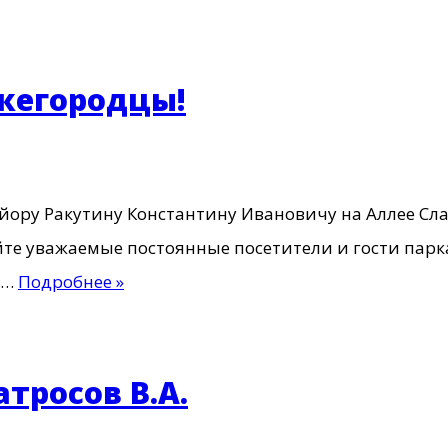
пограничники-
Нижегородцы
жегородцы!
айору Ракутину Константину Ивановичу на Аллее С
уйте уважаемые постоянные посетители и гост
Герои
о…
Подробнее »
—
пограничники
Нижегородцы!
тросов В.А.