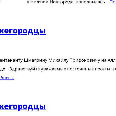
Победы в Нижнем Новгороде, пополнилась…
По
ижегородцы
 лейтенанту Шмагрину Михаилу Трифоновичу на Алл
ороде Здравствуйте уважаемые постоянные посе
Герои
бнее »
пограничники
—
Нижегородцы
ижегородцы