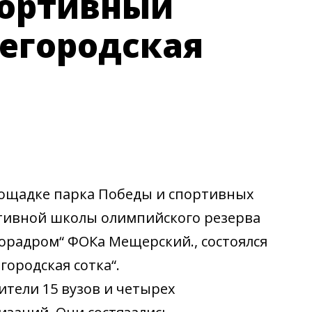
портивный
егородская
площадке парка Победы и спортивных
тивной школы олимпийского резерва
орадром“ ФОКа Мещерский., состоялся
ородская сотка“.
тели 15 вузов и четырех