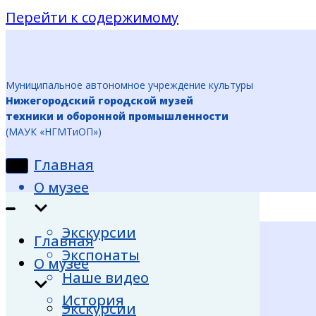
Перейти к содержимому
Муниципальное автономное учреждение культуры
Нижегородский городской музей
техники и оборонной промышленности
(МАУК «НГМТиОП»)
Главная
Показать/
Скрыть
О музее
навигацию
Показать/
Скрыть
Экскурсии
навигацию
Главная
Экспонаты
О музее
Наше видео
История
Экскурсии